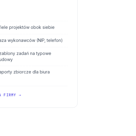
iele projektów obok siebie
aza wykonawców (NIP, telefon)
zablony zadań na typowe
udowy
aporty zbiorcze dla biura
A FIRMY →