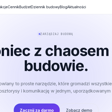
nkcje
Cennik
Budżet
Dziennik budowy
Blog
Aktualności
ZARZĄDZAJ BUDOWĄ
niec z chaosem
budowie.
wlany to proste narzędzie, które gromadzi wszystkie
kosztorysy i komunikację w jednym, uporządkowanym 
Zacznij za darmo
Zobacz demo