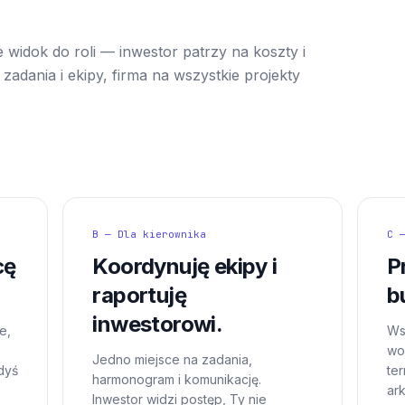
 widok do roli — inwestor patrzy na koszty i
zadania i ekipy, firma na wszystkie projekty
B — Dla kierownika
C 
cę
Koordynuję ekipy i
P
raportuję
b
inwestorowi.
e,
Ws
wor
Jedno miejsce na zadania,
dyś
te
harmonogram i komunikację.
ar
Inwestor widzi postęp, Ty nie