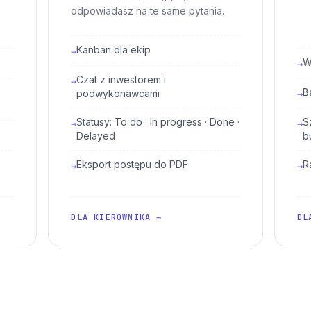
odpowiadasz na te same pytania.
Kanban dla ekip
→
W
→
Czat z inwestorem i
→
B
podwykonawcami
→
Statusy: To do · In progress · Done ·
S
→
→
Delayed
b
Eksport postępu do PDF
R
→
→
DLA KIEROWNIKA →
DL