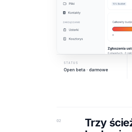
STATUS
Open beta · darmowe
Trzy ście
02