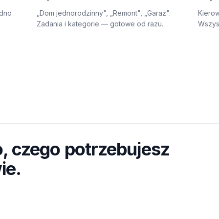
edno
„Dom jednorodzinny", „Remont", „Garaż".
Kierow
Zadania i kategorie — gotowe od razu.
Wszysc
, czego potrzebujesz
ie.