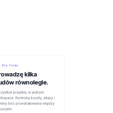
— Dla firmy
rowadzę kilka
udów równolegle.
zystkie projekty w jednym
kspace. Kontroluj koszty, ekipy i
rminy bez przeskakiwania między
kuszami.