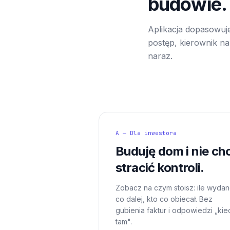
budowie.
Aplikacja dopasowuje
postęp, kierownik na 
naraz.
A — Dla inwestora
Buduję dom i nie ch
stracić kontroli.
Zobacz na czym stoisz: ile wydan
co dalej, kto co obiecał. Bez
gubienia faktur i odpowiedzi „kie
tam".