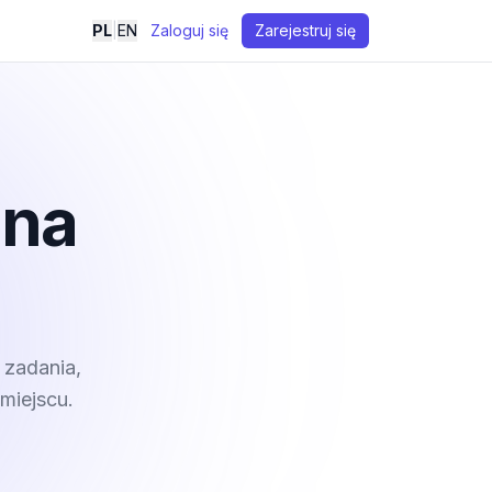
PL
|
EN
Zaloguj się
Zarejestruj się
 na
 zadania,
miejscu.