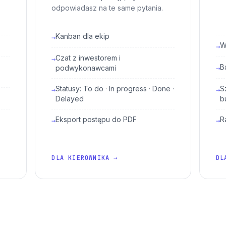
odpowiadasz na te same pytania.
Kanban dla ekip
→
W
→
Czat z inwestorem i
→
B
podwykonawcami
→
Statusy: To do · In progress · Done ·
S
→
→
Delayed
b
Eksport postępu do PDF
R
→
→
DLA KIEROWNIKA →
DL