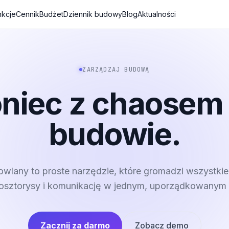
nkcje
Cennik
Budżet
Dziennik budowy
Blog
Aktualności
ZARZĄDZAJ BUDOWĄ
niec z chaosem
budowie.
wlany to proste narzędzie, które gromadzi wszystkie
kosztorysy i komunikację w jednym, uporządkowanym 
Zacznij za darmo
Zobacz demo