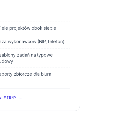
iele projektów obok siebie
aza wykonawców (NIP, telefon)
zablony zadań na typowe
udowy
aporty zbiorcze dla biura
A FIRMY →