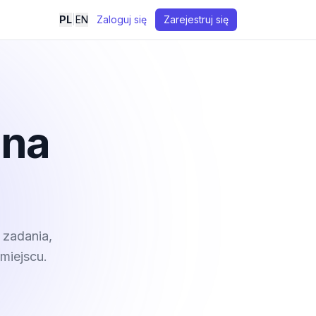
PL
|
EN
Zaloguj się
Zarejestruj się
 na
 zadania,
miejscu.