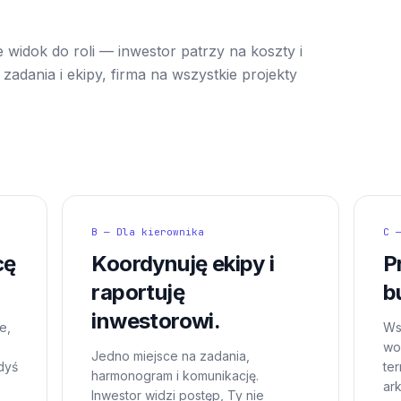
 widok do roli — inwestor patrzy na koszty i
zadania i ekipy, firma na wszystkie projekty
B — Dla kierownika
C 
cę
Koordynuję ekipy i
P
raportuję
b
inwestorowi.
e,
Ws
wor
Jedno miejsce na zadania,
dyś
te
harmonogram i komunikację.
ar
Inwestor widzi postęp, Ty nie