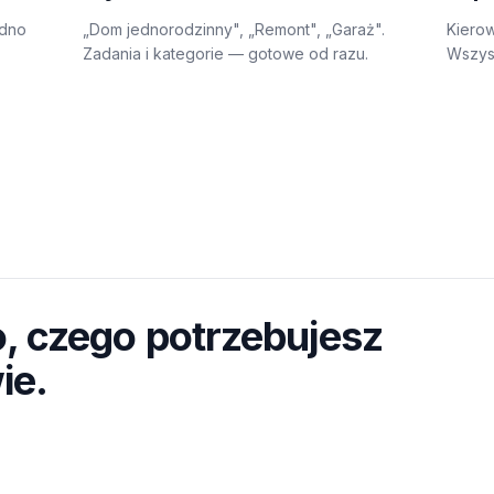
edno
„Dom jednorodzinny", „Remont", „Garaż".
Kierow
Zadania i kategorie — gotowe od razu.
Wszysc
, czego potrzebujesz
ie.