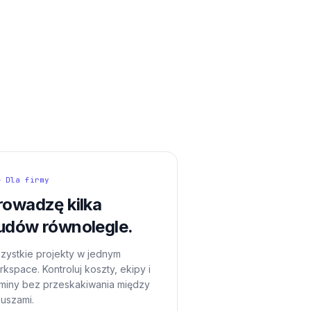
— Dla firmy
rowadzę kilka
udów równolegle.
zystkie projekty w jednym
kspace. Kontroluj koszty, ekipy i
rminy bez przeskakiwania między
kuszami.