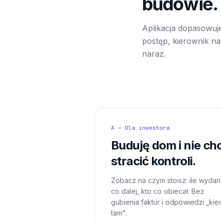
budowie.
Aplikacja dopasowuje
postęp, kierownik na 
naraz.
A — Dla inwestora
Buduję dom i nie ch
stracić kontroli.
Zobacz na czym stoisz: ile wydan
co dalej, kto co obiecał. Bez
gubienia faktur i odpowiedzi „kie
tam".