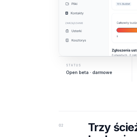
STATUS
Open beta · darmowe
Trzy ście
02