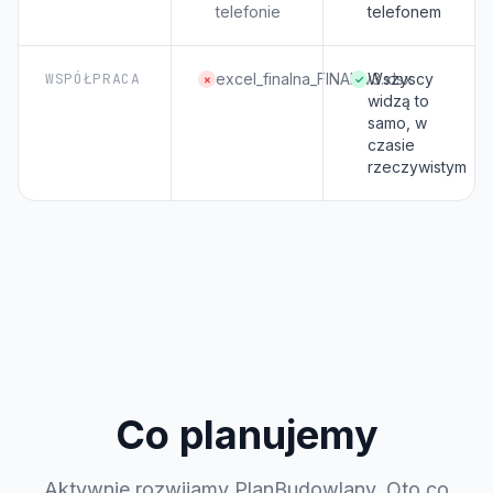
telefonie
telefonem
WSPÓŁPRACA
excel_finalna_FINAL_v3.xlsx
Wszyscy
×
✓
widzą to
samo, w
czasie
rzeczywistym
Co planujemy
Aktywnie rozwijamy PlanBudowlany. Oto co