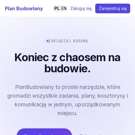
Plan Budowlany
PL
|
EN
Zaloguj się
Zarejestruj się
ZARZĄDZAJ BUDOWĄ
Koniec z chaosem na
budowie.
PlanBudowlany to proste narzędzie, które
gromadzi wszystkie zadania, plany, kosztorysy i
komunikację w jednym, uporządkowanym
miejscu.