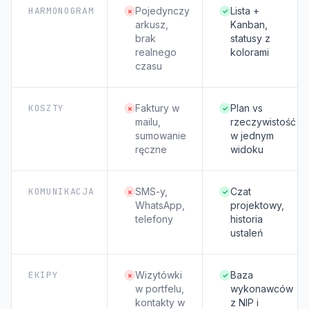
HARMONOGRAM
Pojedynczy
Lista +
×
✓
arkusz,
Kanban,
brak
statusy z
realnego
kolorami
czasu
KOSZTY
Faktury w
Plan vs
×
✓
mailu,
rzeczywistość
sumowanie
w jednym
ręczne
widoku
KOMUNIKACJA
SMS-y,
Czat
×
✓
WhatsApp,
projektowy,
telefony
historia
ustaleń
EKIPY
Wizytówki
Baza
×
✓
w portfelu,
wykonawców
kontakty w
z NIP i