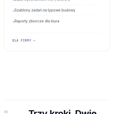
Szablony zadań na typowe budowy
→
Raporty zbiorcze dla biura
→
DLA FIRMY →
Trzy kroki. Dwie
05