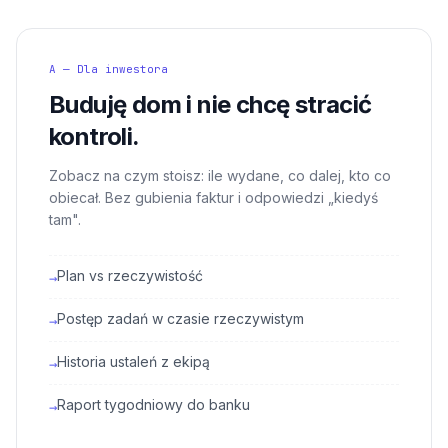
A — Dla inwestora
Buduję dom i nie chcę stracić
kontroli.
Zobacz na czym stoisz: ile wydane, co dalej, kto co
obiecał. Bez gubienia faktur i odpowiedzi „kiedyś
tam".
Plan vs rzeczywistość
→
Postęp zadań w czasie rzeczywistym
→
Historia ustaleń z ekipą
→
Raport tygodniowy do banku
→