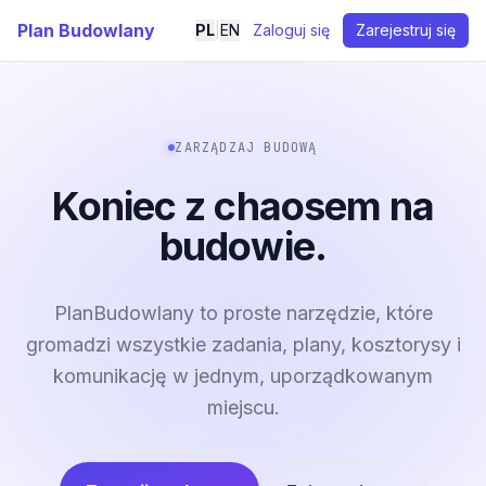
Plan Budowlany
PL
|
EN
Zaloguj się
Zarejestruj się
ZARZĄDZAJ BUDOWĄ
Koniec z chaosem na
budowie.
PlanBudowlany to proste narzędzie, które
gromadzi wszystkie zadania, plany, kosztorysy i
komunikację w jednym, uporządkowanym
miejscu.