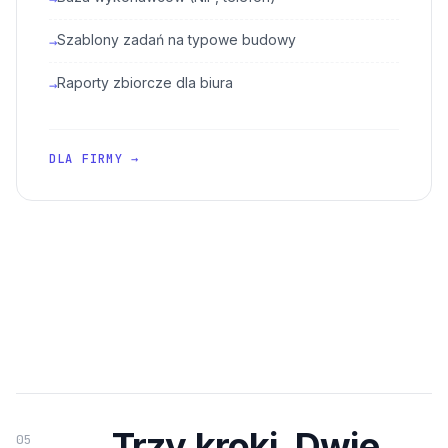
Szablony zadań na typowe budowy
→
Raporty zbiorcze dla biura
→
DLA FIRMY →
Trzy kroki. Dwie
05