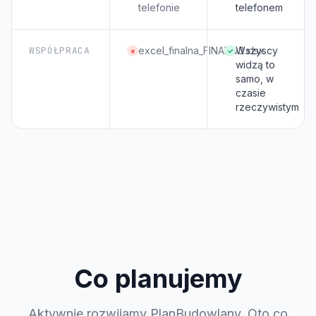
telefonie
telefonem
WSPÓŁPRACA
excel_finalna_FINAL_v3.xlsx
Wszyscy
×
✓
widzą to
samo, w
czasie
rzeczywistym
Co planujemy
Aktywnie rozwijamy PlanBudowlany. Oto co