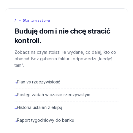
A — Dla inwestora
Buduję dom i nie chcę stracić
kontroli.
Zobacz na czym stoisz: ile wydane, co dalej, kto co
obiecał. Bez gubienia faktur i odpowiedzi „kiedyś
tam".
Plan vs rzeczywistość
→
Postęp zadań w czasie rzeczywistym
→
Historia ustaleń z ekipą
→
Raport tygodniowy do banku
→