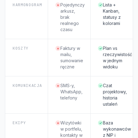
HARMONOGRAM
Pojedynczy
Lista +
×
✓
arkusz,
Kanban,
brak
statusy z
realnego
kolorami
czasu
KOSZTY
Faktury w
Plan vs
×
✓
mailu,
rzeczywistość
sumowanie
w jednym
ręczne
widoku
KOMUNIKACJA
SMS-y,
Czat
×
✓
WhatsApp,
projektowy,
telefony
historia
ustaleń
EKIPY
Wizytówki
Baza
×
✓
w portfelu,
wykonawców
kontakty w
z NIP i