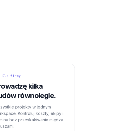
— Dla firmy
rowadzę kilka
udów równolegle.
zystkie projekty w jednym
kspace. Kontroluj koszty, ekipy i
rminy bez przeskakiwania między
kuszami.