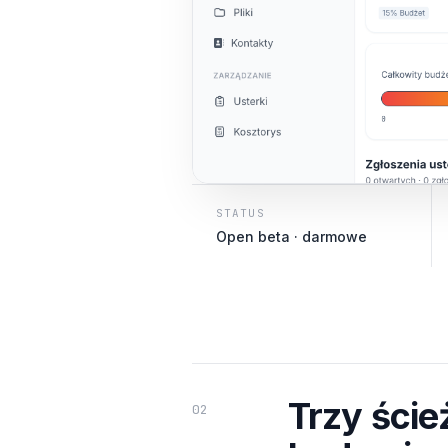
STATUS
Open beta · darmowe
Trzy ście
02