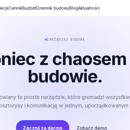
nkcje
Cennik
Budżet
Dziennik budowy
Blog
Aktualności
ZARZĄDZAJ BUDOWĄ
niec z chaosem
budowie.
wlany to proste narzędzie, które gromadzi wszystkie
kosztorysy i komunikację w jednym, uporządkowanym 
Zacznij za darmo
Zobacz demo