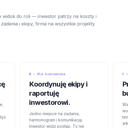
 widok do roli — inwestor patrzy na koszty i
zadania i ekipy, firma na wszystkie projekty
B — Dla kierownika
C 
cę
Koordynuję ekipy i
P
raportuję
b
inwestorowi.
e,
Ws
wor
Jedno miejsce na zadania,
dyś
te
harmonogram i komunikację.
ar
Inwestor widzi postęp, Ty nie