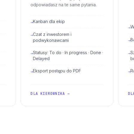
odpowiadasz na te same pytania.
Kanban dla ekip
→
W
→
Czat z inwestorem i
→
B
podwykonawcami
→
Statusy: To do · In progress · Done ·
S
→
→
Delayed
b
Eksport postępu do PDF
R
→
→
DLA KIEROWNIKA →
DL