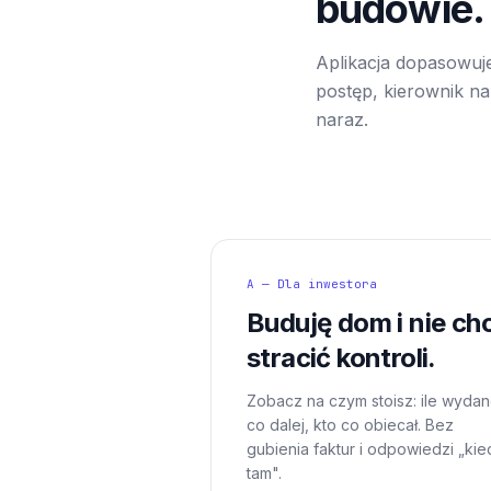
budowie.
Aplikacja dopasowuje
postęp, kierownik na 
naraz.
A — Dla inwestora
Buduję dom i nie ch
stracić kontroli.
Zobacz na czym stoisz: ile wydan
co dalej, kto co obiecał. Bez
gubienia faktur i odpowiedzi „kie
tam".