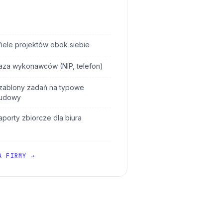
iele projektów obok siebie
aza wykonawców (NIP, telefon)
zablony zadań na typowe
udowy
aporty zbiorcze dla biura
A FIRMY →