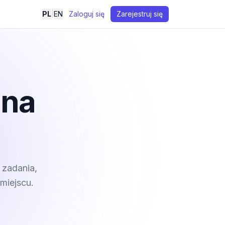
PL
|
EN
Zaloguj się
Zarejestruj się
 na
 zadania,
miejscu.