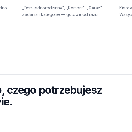
edno
„Dom jednorodzinny", „Remont", „Garaż".
Kierow
Zadania i kategorie — gotowe od razu.
Wszysc
, czego potrzebujesz
ie.