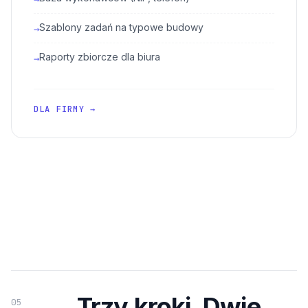
Szablony zadań na typowe budowy
→
Raporty zbiorcze dla biura
→
DLA FIRMY →
Trzy kroki. Dwie
05