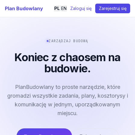
Plan Budowlany
PL
|
EN
Zaloguj się
Zarejestruj się
ZARZĄDZAJ BUDOWĄ
Koniec z chaosem na
budowie.
PlanBudowlany to proste narzędzie, które
gromadzi wszystkie zadania, plany, kosztorysy i
komunikację w jednym, uporządkowanym
miejscu.