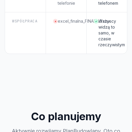
telefonie
telefonem
WSPÓŁPRACA
excel_finalna_FINAL_v3.xlsx
Wszyscy
×
✓
widzą to
samo, w
czasie
rzeczywistym
Co planujemy
Aktywnie rozwijamy PlanBudowlany. Oto co