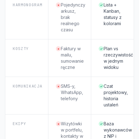
HARMONOGRAM
Pojedynczy
Lista +
×
✓
arkusz,
Kanban,
brak
statusy z
realnego
kolorami
czasu
KOSZTY
Faktury w
Plan vs
×
✓
mailu,
rzeczywistość
sumowanie
w jednym
ręczne
widoku
KOMUNIKACJA
SMS-y,
Czat
×
✓
WhatsApp,
projektowy,
telefony
historia
ustaleń
EKIPY
Wizytówki
Baza
×
✓
w portfelu,
wykonawców
kontakty w
z NIP i