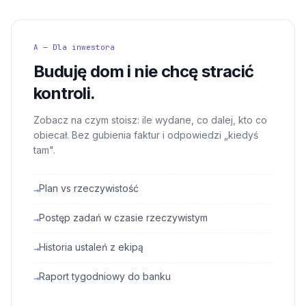
A — Dla inwestora
Buduję dom i nie chcę stracić
kontroli.
Zobacz na czym stoisz: ile wydane, co dalej, kto co
obiecał. Bez gubienia faktur i odpowiedzi „kiedyś
tam".
Plan vs rzeczywistość
→
Postęp zadań w czasie rzeczywistym
→
Historia ustaleń z ekipą
→
Raport tygodniowy do banku
→