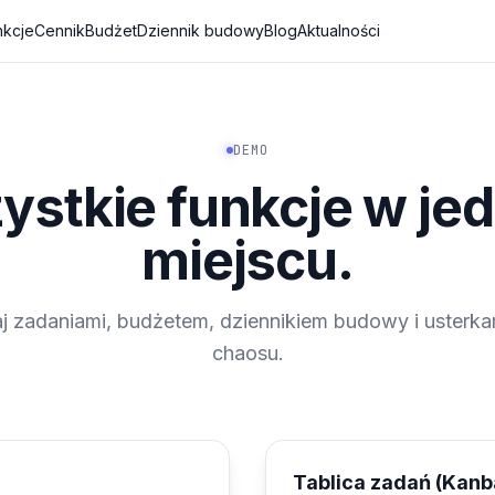
nkcje
Cennik
Budżet
Dziennik budowy
Blog
Aktualności
DEMO
ystkie funkcje w je
miejscu.
j zadaniami, budżetem, dziennikiem budowy i usterk
chaosu.
Tablica zadań (Kanb