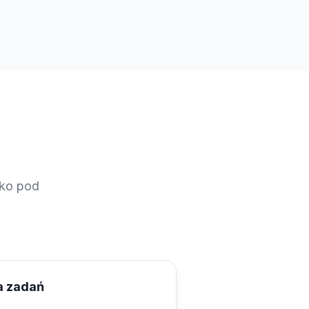
tko pod
a zadań