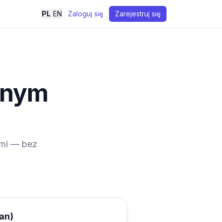
PL
|
EN
Zaloguj się
Zarejestruj się
dnym
ami — bez
an)