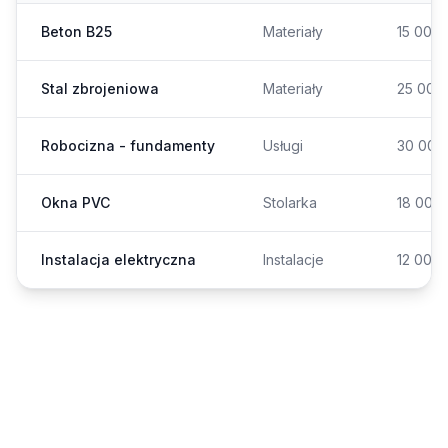
Beton B25
Materiały
15 000
Stal zbrojeniowa
Materiały
25 000
Robocizna - fundamenty
Usługi
30 000
Okna PVC
Stolarka
18 000
Instalacja elektryczna
Instalacje
12 000