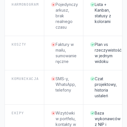
HARMONOGRAM
Pojedynczy
Lista +
×
✓
arkusz,
Kanban,
brak
statusy z
realnego
kolorami
czasu
KOSZTY
Faktury w
Plan vs
×
✓
mailu,
rzeczywistość
sumowanie
w jednym
ręczne
widoku
KOMUNIKACJA
SMS-y,
Czat
×
✓
WhatsApp,
projektowy,
telefony
historia
ustaleń
EKIPY
Wizytówki
Baza
×
✓
w portfelu,
wykonawców
kontakty w
z NIP i