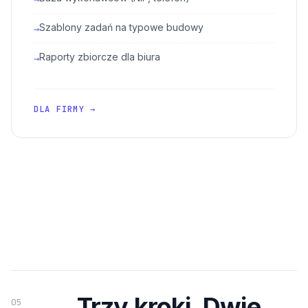
Szablony zadań na typowe budowy
→
Raporty zbiorcze dla biura
→
DLA FIRMY →
Trzy kroki. Dwie
05