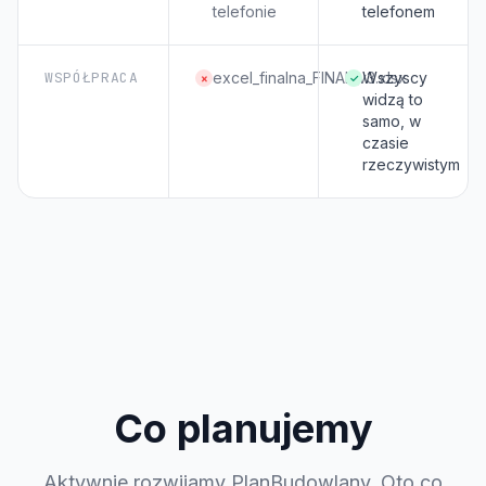
telefonie
telefonem
WSPÓŁPRACA
excel_finalna_FINAL_v3.xlsx
Wszyscy
×
✓
widzą to
samo, w
czasie
rzeczywistym
Co planujemy
Aktywnie rozwijamy PlanBudowlany. Oto co