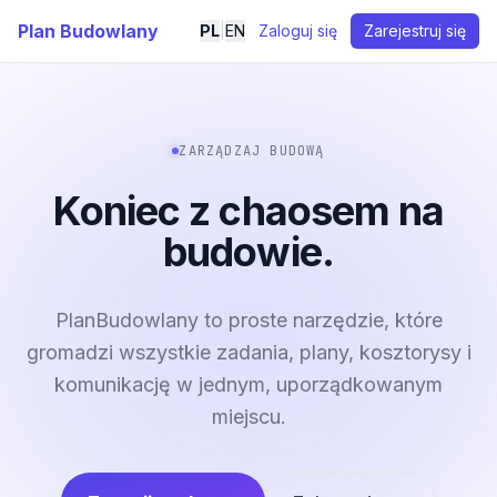
Plan Budowlany
PL
|
EN
Zaloguj się
Zarejestruj się
ZARZĄDZAJ BUDOWĄ
Koniec z chaosem na
budowie.
PlanBudowlany to proste narzędzie, które
gromadzi wszystkie zadania, plany, kosztorysy i
komunikację w jednym, uporządkowanym
miejscu.