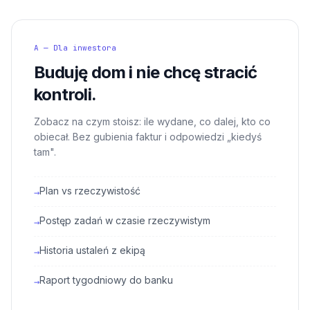
A — Dla inwestora
Buduję dom i nie chcę stracić
kontroli.
Zobacz na czym stoisz: ile wydane, co dalej, kto co
obiecał. Bez gubienia faktur i odpowiedzi „kiedyś
tam".
Plan vs rzeczywistość
→
Postęp zadań w czasie rzeczywistym
→
Historia ustaleń z ekipą
→
Raport tygodniowy do banku
→