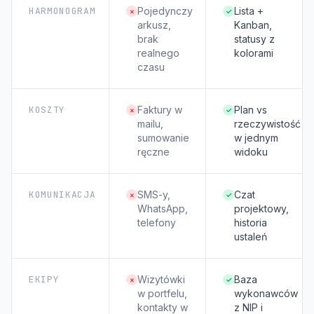
HARMONOGRAM
Pojedynczy
Lista +
×
✓
arkusz,
Kanban,
brak
statusy z
realnego
kolorami
czasu
KOSZTY
Faktury w
Plan vs
×
✓
mailu,
rzeczywistość
sumowanie
w jednym
ręczne
widoku
KOMUNIKACJA
SMS-y,
Czat
×
✓
WhatsApp,
projektowy,
telefony
historia
ustaleń
EKIPY
Wizytówki
Baza
×
✓
w portfelu,
wykonawców
kontakty w
z NIP i