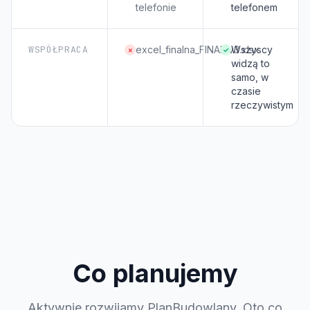
telefonie
telefonem
WSPÓŁPRACA
excel_finalna_FINAL_v3.xlsx
Wszyscy
×
✓
widzą to
samo, w
czasie
rzeczywistym
Co planujemy
Aktywnie rozwijamy PlanBudowlany. Oto co