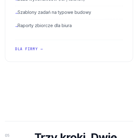
Szablony zadań na typowe budowy
→
Raporty zbiorcze dla biura
→
DLA FIRMY →
Trzy kroki. Dwie
05