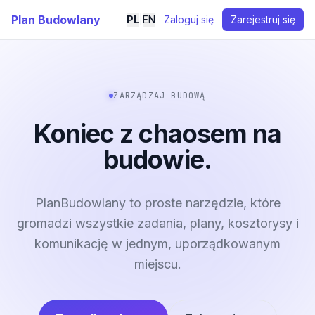
Plan Budowlany
PL
|
EN
Zaloguj się
Zarejestruj się
ZARZĄDZAJ BUDOWĄ
Koniec z chaosem na
budowie.
PlanBudowlany to proste narzędzie, które
gromadzi wszystkie zadania, plany, kosztorysy i
komunikację w jednym, uporządkowanym
miejscu.