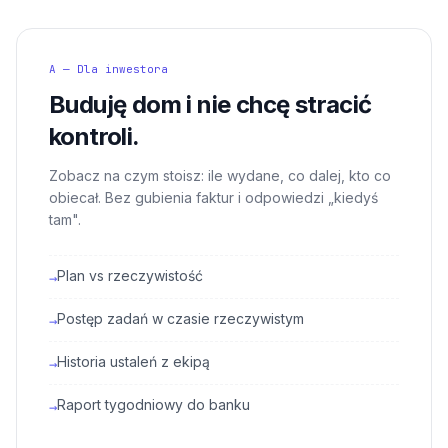
A — Dla inwestora
Buduję dom i nie chcę stracić
kontroli.
Zobacz na czym stoisz: ile wydane, co dalej, kto co
obiecał. Bez gubienia faktur i odpowiedzi „kiedyś
tam".
Plan vs rzeczywistość
→
Postęp zadań w czasie rzeczywistym
→
Historia ustaleń z ekipą
→
Raport tygodniowy do banku
→