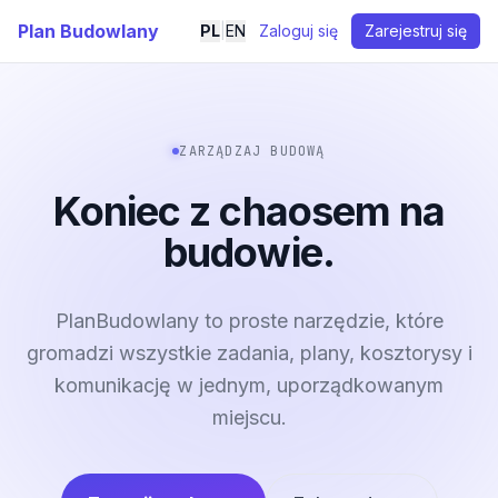
Plan Budowlany
PL
|
EN
Zaloguj się
Zarejestruj się
ZARZĄDZAJ BUDOWĄ
Koniec z chaosem na
budowie.
PlanBudowlany to proste narzędzie, które
gromadzi wszystkie zadania, plany, kosztorysy i
komunikację w jednym, uporządkowanym
miejscu.