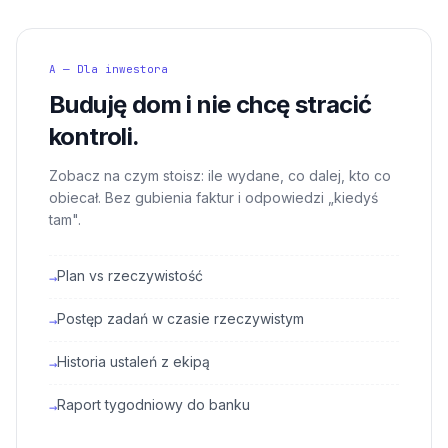
A — Dla inwestora
Buduję dom i nie chcę stracić
kontroli.
Zobacz na czym stoisz: ile wydane, co dalej, kto co
obiecał. Bez gubienia faktur i odpowiedzi „kiedyś
tam".
Plan vs rzeczywistość
→
Postęp zadań w czasie rzeczywistym
→
Historia ustaleń z ekipą
→
Raport tygodniowy do banku
→