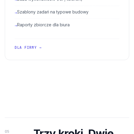
Szablony zadań na typowe budowy
→
Raporty zbiorcze dla biura
→
DLA FIRMY →
Trzy kroki. Dwie
05