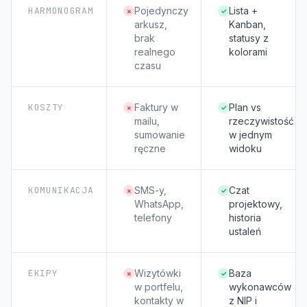
HARMONOGRAM
Pojedynczy
Lista +
×
✓
arkusz,
Kanban,
brak
statusy z
realnego
kolorami
czasu
KOSZTY
Faktury w
Plan vs
×
✓
mailu,
rzeczywistość
sumowanie
w jednym
ręczne
widoku
KOMUNIKACJA
SMS-y,
Czat
×
✓
WhatsApp,
projektowy,
telefony
historia
ustaleń
EKIPY
Wizytówki
Baza
×
✓
w portfelu,
wykonawców
kontakty w
z NIP i