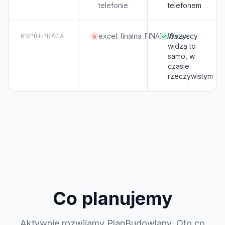
telefonie
telefonem
WSPÓŁPRACA
excel_finalna_FINAL_v3.xlsx
Wszyscy
×
✓
widzą to
samo, w
czasie
rzeczywistym
Co planujemy
Aktywnie rozwijamy PlanBudowlany. Oto co