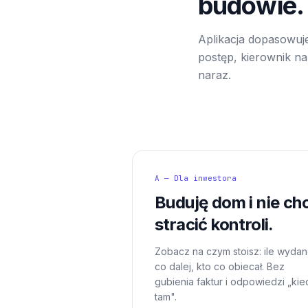
budowie.
Aplikacja dopasowuje
postęp, kierownik na 
naraz.
A — Dla inwestora
Buduję dom i nie ch
stracić kontroli.
Zobacz na czym stoisz: ile wydan
co dalej, kto co obiecał. Bez
gubienia faktur i odpowiedzi „kie
tam".