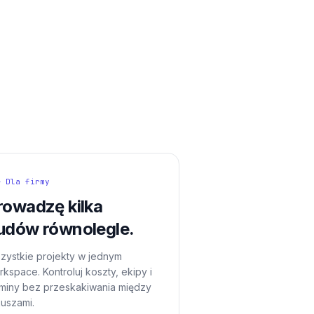
— Dla firmy
rowadzę kilka
udów równolegle.
zystkie projekty w jednym
kspace. Kontroluj koszty, ekipy i
rminy bez przeskakiwania między
kuszami.