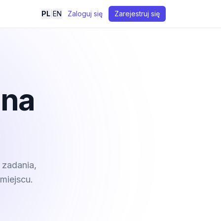
PL
|
EN
Zaloguj się
Zarejestruj się
 na
 zadania,
miejscu.