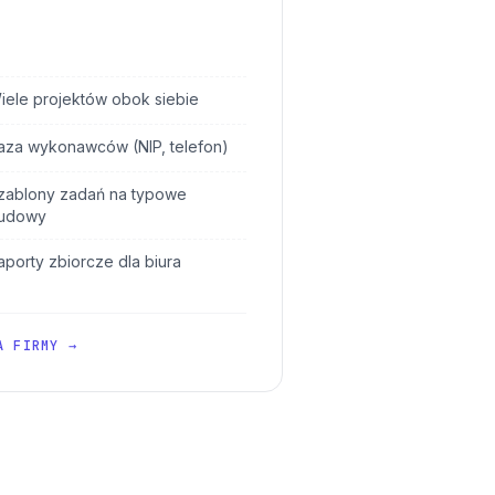
iele projektów obok siebie
aza wykonawców (NIP, telefon)
zablony zadań na typowe
udowy
aporty zbiorcze dla biura
A FIRMY →