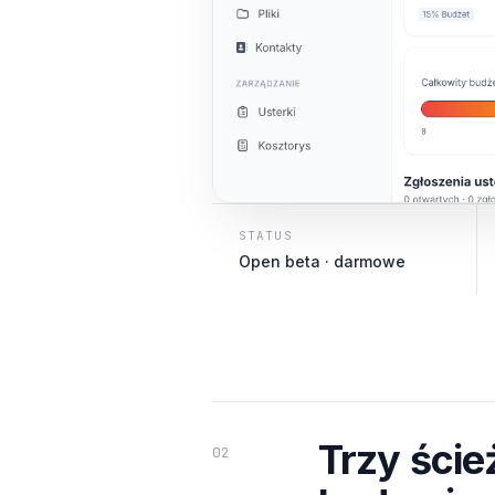
STATUS
Open beta · darmowe
Trzy ście
02