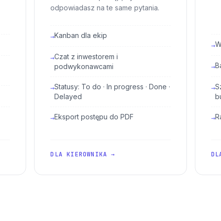
odpowiadasz na te same pytania.
Kanban dla ekip
→
W
→
Czat z inwestorem i
→
B
podwykonawcami
→
Statusy: To do · In progress · Done ·
S
→
→
Delayed
b
Eksport postępu do PDF
R
→
→
DLA KIEROWNIKA →
DL