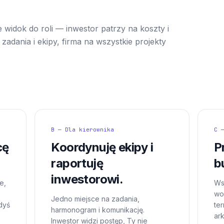
 widok do roli — inwestor patrzy na koszty i
zadania i ekipy, firma na wszystkie projekty
B — Dla kierownika
C 
cę
Koordynuję ekipy i
P
raportuję
b
inwestorowi.
e,
Ws
wor
Jedno miejsce na zadania,
dyś
te
harmonogram i komunikację.
ar
Inwestor widzi postęp, Ty nie