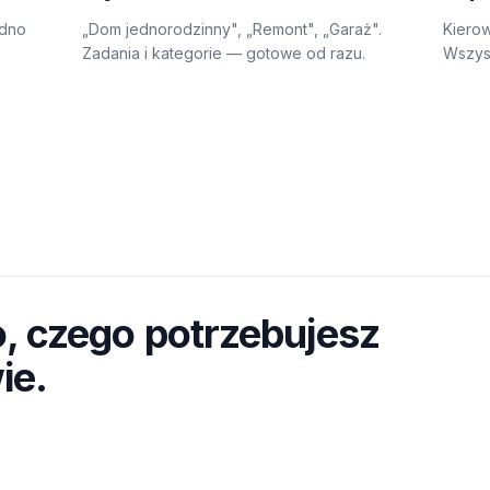
edno
„Dom jednorodzinny", „Remont", „Garaż".
Kierow
Zadania i kategorie — gotowe od razu.
Wszysc
, czego potrzebujesz
ie.