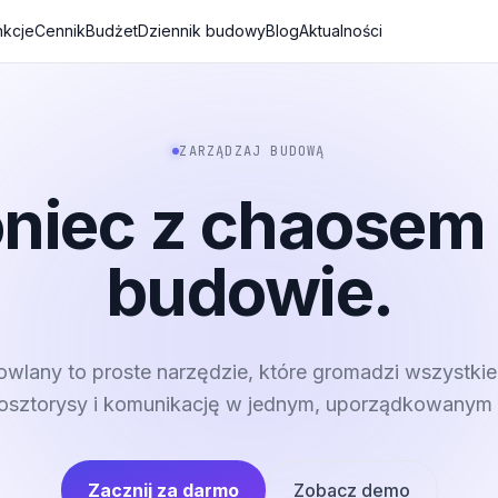
nkcje
Cennik
Budżet
Dziennik budowy
Blog
Aktualności
ZARZĄDZAJ BUDOWĄ
niec z chaosem
budowie.
wlany to proste narzędzie, które gromadzi wszystkie
kosztorysy i komunikację w jednym, uporządkowanym 
Zacznij za darmo
Zobacz demo