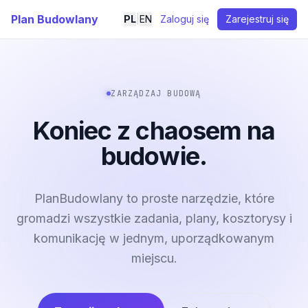
Plan Budowlany
PL
|
EN
Zaloguj się
Zarejestruj się
ZARZĄDZAJ BUDOWĄ
Koniec z chaosem na
budowie.
PlanBudowlany to proste narzędzie, które
gromadzi wszystkie zadania, plany, kosztorysy i
komunikację w jednym, uporządkowanym
miejscu.