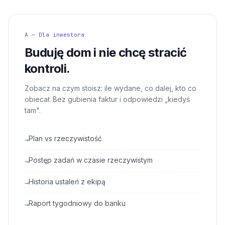
A — Dla inwestora
Buduję dom i nie chcę stracić
kontroli.
Zobacz na czym stoisz: ile wydane, co dalej, kto co
obiecał. Bez gubienia faktur i odpowiedzi „kiedyś
tam".
Plan vs rzeczywistość
→
Postęp zadań w czasie rzeczywistym
→
Historia ustaleń z ekipą
→
Raport tygodniowy do banku
→