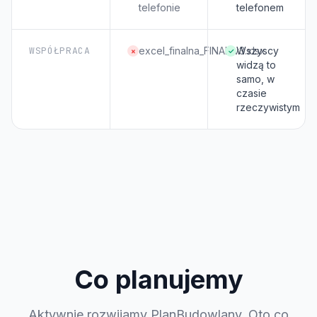
telefonie
telefonem
WSPÓŁPRACA
excel_finalna_FINAL_v3.xlsx
Wszyscy
×
✓
widzą to
samo, w
czasie
rzeczywistym
Co planujemy
Aktywnie rozwijamy PlanBudowlany. Oto co