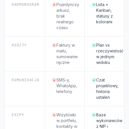
HARMONOGRAM
Pojedynczy
Lista +
×
✓
arkusz,
Kanban,
brak
statusy z
realnego
kolorami
czasu
KOSZTY
Faktury w
Plan vs
×
✓
mailu,
rzeczywistość
sumowanie
w jednym
ręczne
widoku
KOMUNIKACJA
SMS-y,
Czat
×
✓
WhatsApp,
projektowy,
telefony
historia
ustaleń
EKIPY
Wizytówki
Baza
×
✓
w portfelu,
wykonawców
kontakty w
z NIP i