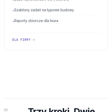
Szablony zadań na typowe budowy
→
Raporty zbiorcze dla biura
→
DLA FIRMY →
Trzy kroki. Dwie
05