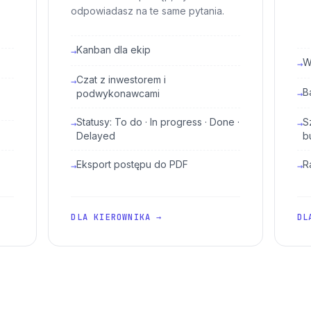
odpowiadasz na te same pytania.
Kanban dla ekip
→
W
→
Czat z inwestorem i
→
B
podwykonawcami
→
Statusy: To do · In progress · Done ·
S
→
→
Delayed
b
Eksport postępu do PDF
R
→
→
DLA KIEROWNIKA →
DL