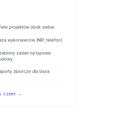
iele projektów obok siebie
aza wykonawców (NIP, telefon)
zablony zadań na typowe
udowy
aporty zbiorcze dla biura
A FIRMY →