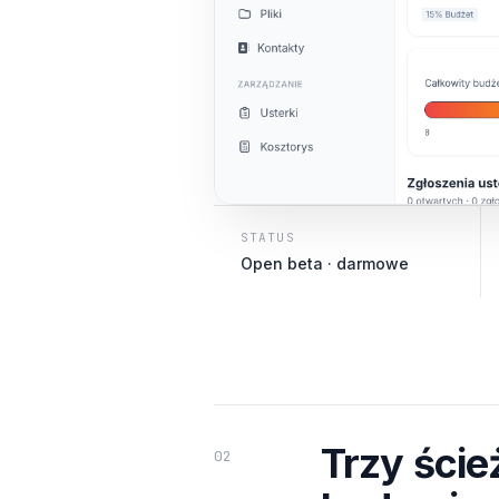
STATUS
Open beta · darmowe
Trzy ście
02