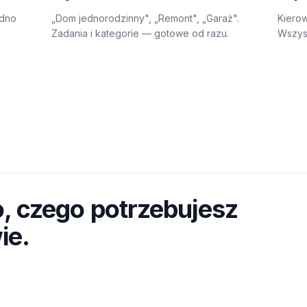
edno
„Dom jednorodzinny", „Remont", „Garaż".
Kierow
Zadania i kategorie — gotowe od razu.
Wszysc
, czego potrzebujesz
ie.