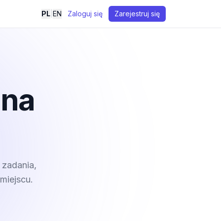
PL
|
EN
Zaloguj się
Zarejestruj się
 na
 zadania,
miejscu.