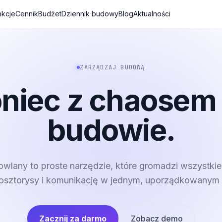
nkcje
Cennik
Budżet
Dziennik budowy
Blog
Aktualności
ZARZĄDZAJ BUDOWĄ
niec z chaosem
budowie.
wlany to proste narzędzie, które gromadzi wszystkie
kosztorysy i komunikację w jednym, uporządkowanym 
Zacznij za darmo
Zobacz demo