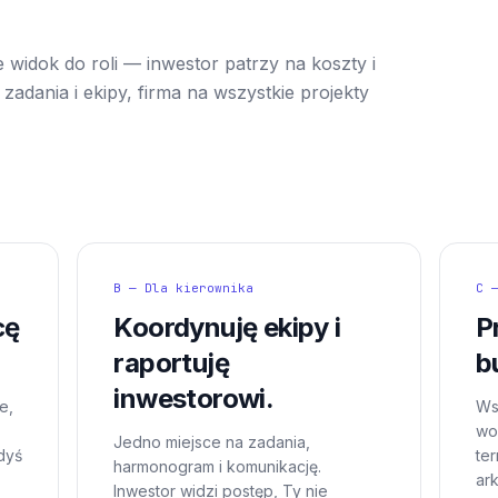
 widok do roli — inwestor patrzy na koszty i
zadania i ekipy, firma na wszystkie projekty
B — Dla kierownika
C 
cę
Koordynuję ekipy i
P
raportuję
b
inwestorowi.
e,
Ws
wor
Jedno miejsce na zadania,
dyś
te
harmonogram i komunikację.
ar
Inwestor widzi postęp, Ty nie