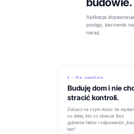
budowie.
Aplikacja dopasowuje
postęp, kierownik na 
naraz.
A — Dla inwestora
Buduję dom i nie ch
stracić kontroli.
Zobacz na czym stoisz: ile wydan
co dalej, kto co obiecał. Bez
gubienia faktur i odpowiedzi „kie
tam".