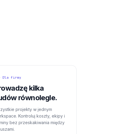
— Dla firmy
rowadzę kilka
udów równolegle.
zystkie projekty w jednym
kspace. Kontroluj koszty, ekipy i
rminy bez przeskakiwania między
kuszami.