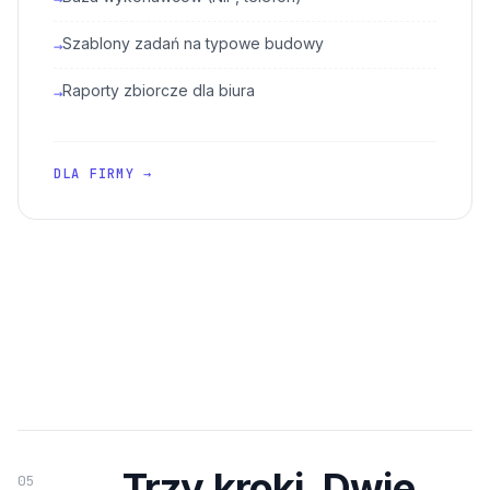
Szablony zadań na typowe budowy
→
Raporty zbiorcze dla biura
→
DLA FIRMY →
Trzy kroki. Dwie
05