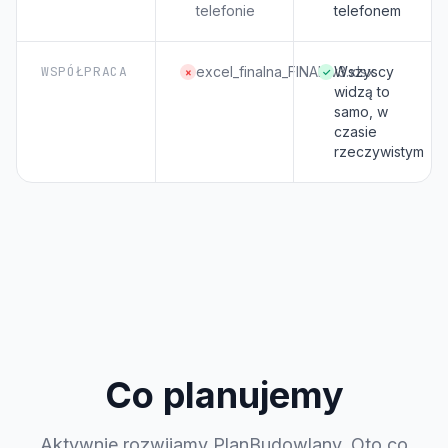
telefonie
telefonem
WSPÓŁPRACA
excel_finalna_FINAL_v3.xlsx
Wszyscy
×
✓
widzą to
samo, w
czasie
rzeczywistym
Co planujemy
Aktywnie rozwijamy PlanBudowlany. Oto co