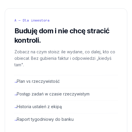
A — Dla inwestora
Buduję dom i nie chcę stracić
kontroli.
Zobacz na czym stoisz: ile wydane, co dalej, kto co
obiecał. Bez gubienia faktur i odpowiedzi „kiedyś
tam".
Plan vs rzeczywistość
→
Postęp zadań w czasie rzeczywistym
→
Historia ustaleń z ekipą
→
Raport tygodniowy do banku
→