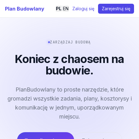
Plan Budowlany
PL
|
EN
Zaloguj się
Zarejestruj się
ZARZĄDZAJ BUDOWĄ
Koniec z chaosem na
budowie.
PlanBudowlany to proste narzędzie, które
gromadzi wszystkie zadania, plany, kosztorysy i
komunikację w jednym, uporządkowanym
miejscu.