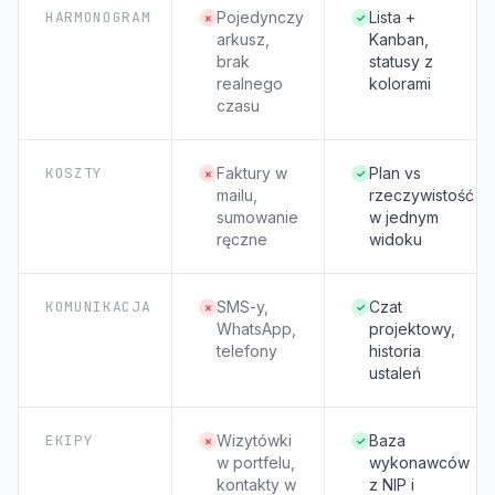
HARMONOGRAM
Pojedynczy
Lista +
×
✓
arkusz,
Kanban,
brak
statusy z
realnego
kolorami
czasu
KOSZTY
Faktury w
Plan vs
×
✓
mailu,
rzeczywistość
sumowanie
w jednym
ręczne
widoku
KOMUNIKACJA
SMS-y,
Czat
×
✓
WhatsApp,
projektowy,
telefony
historia
ustaleń
EKIPY
Wizytówki
Baza
×
✓
w portfelu,
wykonawców
kontakty w
z NIP i