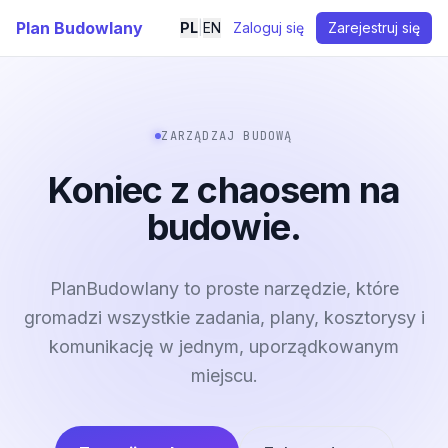
Plan Budowlany
PL
|
EN
Zaloguj się
Zarejestruj się
ZARZĄDZAJ BUDOWĄ
Koniec z chaosem na
budowie.
PlanBudowlany to proste narzędzie, które
gromadzi wszystkie zadania, plany, kosztorysy i
komunikację w jednym, uporządkowanym
miejscu.