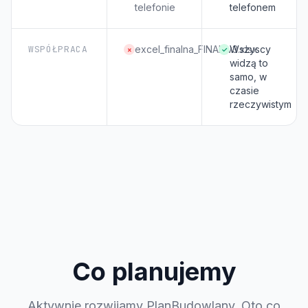
telefonie
telefonem
WSPÓŁPRACA
excel_finalna_FINAL_v3.xlsx
Wszyscy
×
✓
widzą to
samo, w
czasie
rzeczywistym
Co planujemy
Aktywnie rozwijamy PlanBudowlany. Oto co