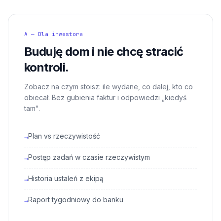
A — Dla inwestora
Buduję dom i nie chcę stracić
kontroli.
Zobacz na czym stoisz: ile wydane, co dalej, kto co
obiecał. Bez gubienia faktur i odpowiedzi „kiedyś
tam".
Plan vs rzeczywistość
→
Postęp zadań w czasie rzeczywistym
→
Historia ustaleń z ekipą
→
Raport tygodniowy do banku
→