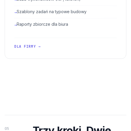
Szablony zadań na typowe budowy
→
Raporty zbiorcze dla biura
→
DLA FIRMY →
Trzy kroki. Dwie
05