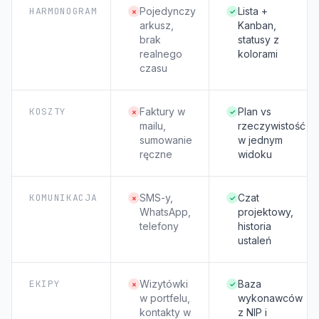
HARMONOGRAM
Pojedynczy
Lista +
×
✓
arkusz,
Kanban,
brak
statusy z
realnego
kolorami
czasu
KOSZTY
Faktury w
Plan vs
×
✓
mailu,
rzeczywistość
sumowanie
w jednym
ręczne
widoku
KOMUNIKACJA
SMS-y,
Czat
×
✓
WhatsApp,
projektowy,
telefony
historia
ustaleń
EKIPY
Wizytówki
Baza
×
✓
w portfelu,
wykonawców
kontakty w
z NIP i