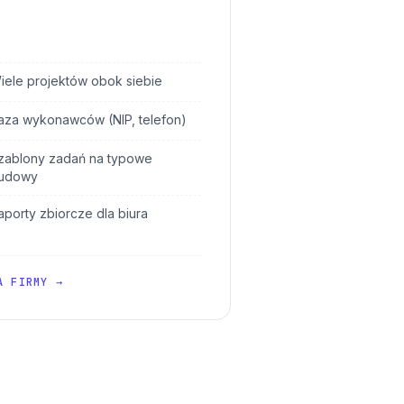
iele projektów obok siebie
aza wykonawców (NIP, telefon)
zablony zadań na typowe
udowy
aporty zbiorcze dla biura
A FIRMY →