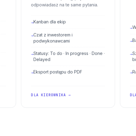
odpowiadasz na te same pytania.
Kanban dla ekip
→
W
→
Czat z inwestorem i
→
B
podwykonawcami
→
Statusy: To do · In progress · Done ·
S
→
→
Delayed
b
Eksport postępu do PDF
R
→
→
DLA KIEROWNIKA →
DL