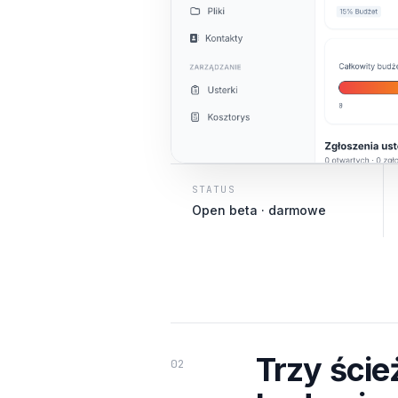
STATUS
Open beta · darmowe
Trzy ście
02