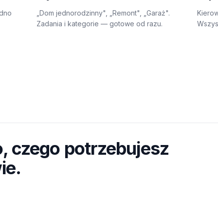
edno
„Dom jednorodzinny", „Remont", „Garaż".
Kierow
Zadania i kategorie — gotowe od razu.
Wszysc
, czego potrzebujesz
ie.